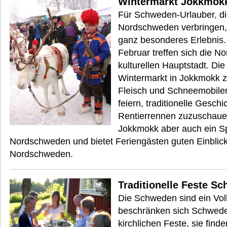
Wintermarkt Jokkmok
Für Schweden-Urlauber, die
Nordschweden verbringen, 
ganz besonderes Erlebnis
Februar treffen sich die N
kulturellen Hauptstadt. 
Wintermarkt in Jokkmokk z
Fleisch und Schneemobilen
feiern, traditionelle Gesch
Rentierrennen zuzuschauen
Jokkmokk aber auch ein S
Nordschweden und bietet Feriengästen guten Einblick
Nordschweden.
Traditionelle Feste S
Die Schweden sind ein Volk
beschränken sich Schweden 
kirchlichen Feste, sie fin