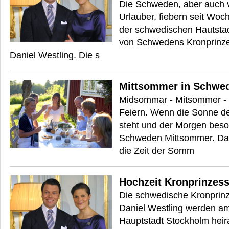
Die Schweden, aber auch v
Urlauber, fiebern seit Woc
der schwedischen Hautstad
von Schwedens Kronprinzes
Daniel Westling. Die s
Mittsommer in Schwed
Midsommar - Mitsommer - 
Feiern. Wenn die Sonne 
steht und der Morgen besond
Schweden Mittsommer. Das
die Zeit der Somm
Hochzeit Kronprinzess
Die schwedische Kronprinze
Daniel Westling werden am
Hauptstadt Stockholm heir