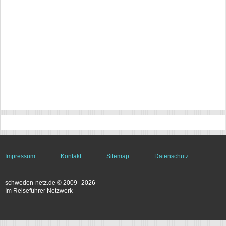
Impressum
Kontakt
Sitemap
Datenschutz
schweden-netz.de © 2009--2026
Im Reiseführer Netzwerk