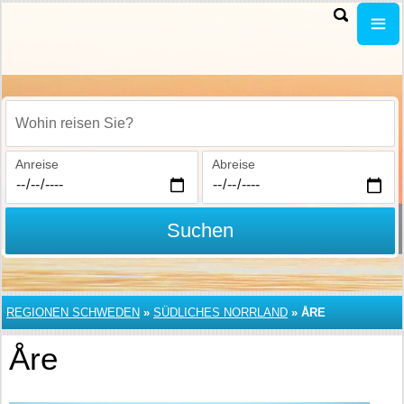
Wohin reisen Sie?
Anreise
Abreise
Suchen
REGIONEN SCHWEDEN
»
SÜDLICHES NORRLAND
»
ÅRE
Åre