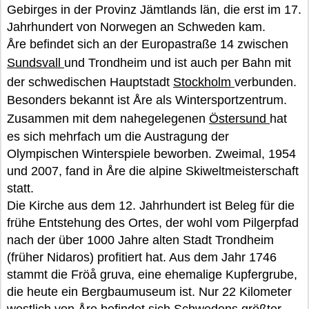
Gebirges in der Provinz Jämtlands län, die erst im 17.
Jahrhundert von Norwegen an Schweden kam.
Åre befindet sich an der Europastraße 14 zwischen
Sundsvall
und Trondheim und ist auch per Bahn mit
der schwedischen Hauptstadt
Stockholm
verbunden.
Besonders bekannt ist Åre als Wintersportzentrum.
Zusammen mit dem nahegelegenen
Östersund
hat
es sich mehrfach um die Austragung der
Olympischen Winterspiele beworben. Zweimal, 1954
und 2007, fand in Åre die alpine Skiweltmeisterschaft
statt.
Die Kirche aus dem 12. Jahrhundert ist Beleg für die
frühe Entstehung des Ortes, der wohl vom Pilgerpfad
nach der über 1000 Jahre alten Stadt Trondheim
(früher Nidaros) profitiert hat. Aus dem Jahr 1746
stammt die Fröå gruva, eine ehemalige Kupfergrube,
die heute ein Bergbaumuseum ist. Nur 22 Kilometer
westlich von Åre befindet sich Schwedens größter