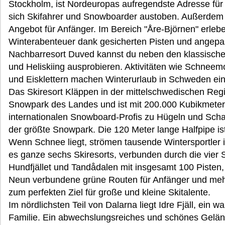
Stockholm, ist Nordeuropas aufregendste Adresse für 
sich Skifahrer und Snowboarder austoben. Außerdem bi
Angebot für Anfänger. Im Bereich "Åre-Björnen" erlebe
Winterabenteuer dank gesicherten Pisten und angepas
Nachbarresort Duved kannst du neben den klassische
und Heliskiing ausprobieren. Aktivitäten wie Schneemo
und Eisklettern machen Winterurlaub in Schweden einz
Das Skiresort Kläppen in der mittelschwedischen Re
Snowpark des Landes und ist mit 200.000 Kubikmeter 
internationalen Snowboard-Profis zu Hügeln und Scha
der größte Snowpark. Die 120 Meter lange Halfpipe i
Wenn Schnee liegt, strömen tausende Wintersportler in
es ganze sechs Skiresorts, verbunden durch die vier Sk
Hundfjället und Tandådalen mit insgesamt 100 Pisten
Neun verbundene grüne Routen für Anfänger und meh
zum perfekten Ziel für große und kleine Skitalente.
Im nördlichsten Teil von Dalarna liegt Idre Fjäll, ein w
Familie. Ein abwechslungsreiches und schönes Geländ