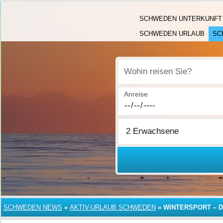
SCHWEDEN UNTERKUNFT
SCHWEDEN URLAUB
SC
Wohin reisen Sie?
Anreise
SCHWEDEN NEWS
»
AKTIV-URLAUB SCHWEDEN
»
WINTERSPORT – D