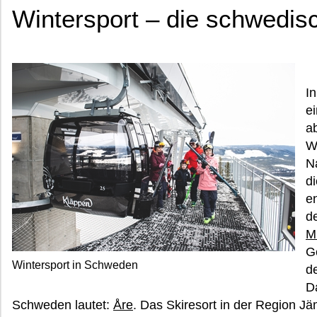
Wintersport – die schwedisc
I
ei
a
W
N
d
en
de
M
G
Wintersport in Schweden
d
D
Schweden lautet:
Åre
. Das Skiresort in der Region Jä