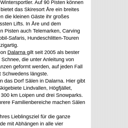
Wintersportler. Auf 90 Pisten können
etet das Skiresort Åre ein breites
n die kleinen Gäste ihr großes
sten Lifts. In Åre und dem
n Pisten auch Telemarken, Carving
bil-Safaris, Hundeschlitten-Touren
igartig.
gion
Dalarna
gilt seit 2005 als bester
Schnee, die unter Anleitung von
nzen geformt werden, auf jeden Fall
st Schwedens längste.
 das Dorf Sälen in Dalarna. Hier gibt
igebiete Lindvallen, Högfjället,
, 300 km Loipen und drei Snowparks.
rere Familienbereiche machen Sälen
ahres Lieblingsziel für die ganze
e mit Abhängen in alle vier