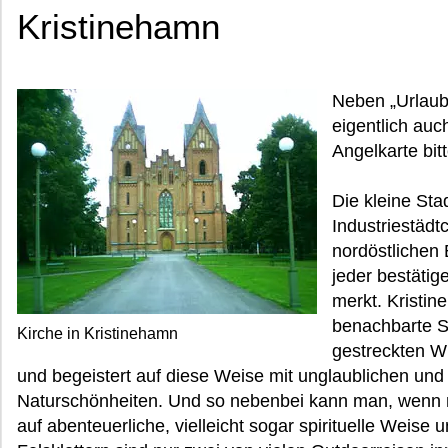
Kristinehamn
Neben „Urlaub
eigentlich auc
Angelkarte bit
Die kleine Sta
Industriestädt
nordöstlichen
jeder bestäti
merkt. Kristin
benachbarte St
Kirche in Kristinehamn
gestreckten Wi
und begeistert auf diese Weise mit unglaublichen un
Naturschönheiten. Und so nebenbei kann man, wenn ma
auf abenteuerliche, vielleicht sogar spirituelle Weise