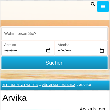
Wohin reisen Sie?
Anreise
Abreise
Suchen
REGIONEN SCHWEDEN
»
VÄRMLAND DALARNA
»
ARVIKA
Arvika
Arvika ist der