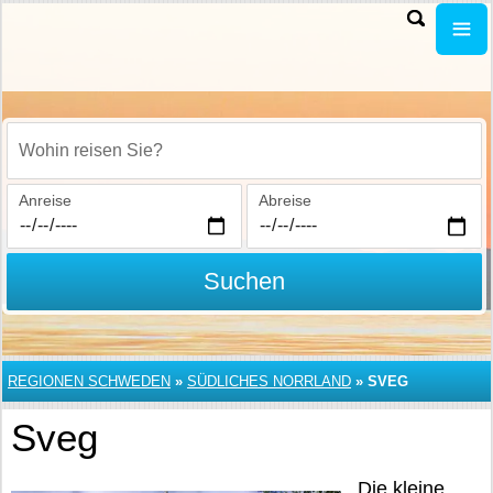
Wohin reisen Sie?
Anreise
Abreise
Suchen
REGIONEN SCHWEDEN
»
SÜDLICHES NORRLAND
»
SVEG
Sveg
Die kleine