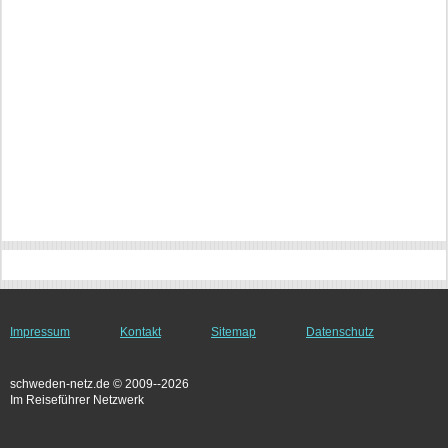
Impressum
Kontakt
Sitemap
Datenschutz
schweden-netz.de © 2009--2026
Im Reiseführer Netzwerk