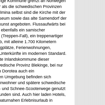
hörige Kommune grenzt an Norwegen
r als die schwedischen Provinzen
ina selbst sind die Kirche mit der
useum sowie das alte Samendorf der
kunst angeboten. Flussaufwärts bei
ebenfalls ein samischer
 (Treppen-Fall), ein treppenartiger
b, mit alleine 1.700 Kilometern
gplätze, Ferienwohnungen,
g Unterkünfte im modernen Standard.
hste Inlandskommune dieser
edische Provinz Blekinge, bei nur
 Dorotea auch ein
en Umgebung befinden sich
einwohner und spätere schwedische
r- und Schnee-Scooterwege genutzt
nden sind. Auch hier laden Hotels,
aturnahen Erlebnisurlaub in