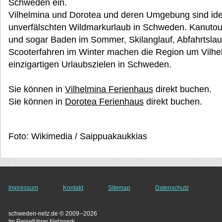
Schweden ein.
Vilhelmina und Dorotea und deren Umgebung sind id
unverfälschten Wildmarkurlaub in Schweden. Kanutou
und sogar Baden im Sommer, Skilanglauf, Abfahrtslau
Scooterfahren im Winter machen die Region um Vilhe
einzigartigen Urlaubszielen in Schweden.
Sie können in
Vilhelmina Ferienhaus
direkt buchen.
Sie können in
Dorotea Ferienhaus
direkt buchen.
Foto: Wikimedia / Saippuakaukkias
Impressum
Kontakt
Sitemap
Datenschutz
schweden-netz.de © 2009--2026
Im Reiseführer Netzwerk