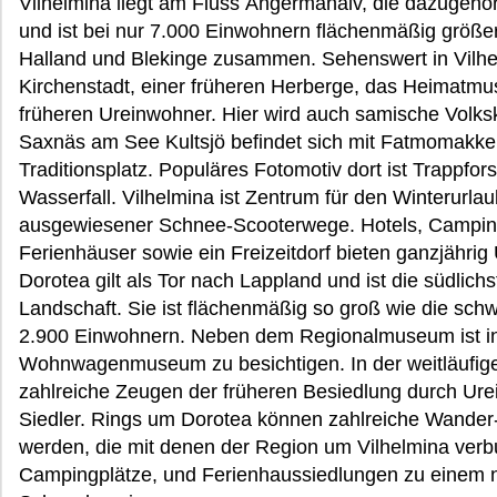
Vilhelmina liegt am Fluss Ångermanälv, die dazuge
und ist bei nur 7.000 Einwohnern flächenmäßig größe
Halland und Blekinge zusammen. Sehenswert in Vilhelm
Kirchenstadt, einer früheren Herberge, das Heimatm
früheren Ureinwohner. Hier wird auch samische Volks
Saxnäs am See Kultsjö befindet sich mit Fatmomakke 
Traditionsplatz. Populäres Fotomotiv dort ist Trappfors
Wasserfall. Vilhelmina ist Zentrum für den Winterurlau
ausgewiesener Schnee-Scooterwege. Hotels, Campin
Ferienhäuser sowie ein Freizeitdorf bieten ganzjähri
Dorotea gilt als Tor nach Lappland und ist die südlic
Landschaft. Sie ist flächenmäßig so groß wie die schw
2.900 Einwohnern. Neben dem Regionalmuseum ist in
Wohnwagenmuseum zu besichtigen. In der weitläufig
zahlreiche Zeugen der früheren Besiedlung durch Ur
Siedler. Rings um Dorotea können zahlreiche Wande
werden, die mit denen der Region um Vilhelmina verbu
Campingplätze, und Ferienhaussiedlungen zu einem n