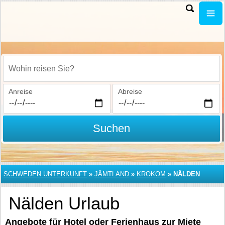
Wohin reisen Sie?
Anreise
Abreise
Suchen
SCHWEDEN UNTERKUNFT
»
JÄMTLAND
»
KROKOM
»
NÄLDEN
Nälden Urlaub
Angebote für Hotel oder Ferienhaus zur Miete