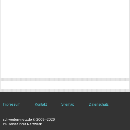
Impressum
Kontakt
Sitemap
Datenschutz
schweden-netz.de © 2009--2026
Im Reiseführer Netzwerk