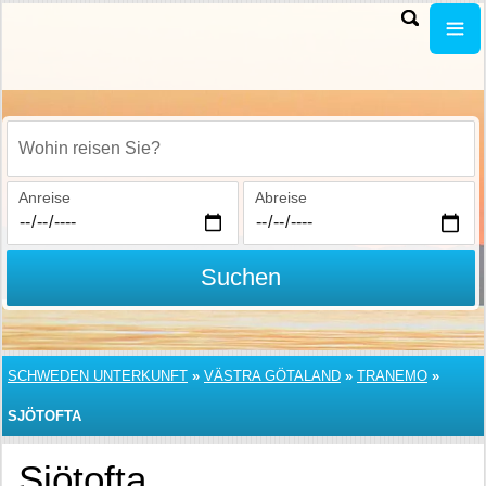
Wohin reisen Sie?
Anreise
Abreise
Suchen
SCHWEDEN UNTERKUNFT
»
VÄSTRA GÖTALAND
»
TRANEMO
»
SJÖTOFTA
Sjötofta