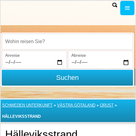
Wohin reisen Sie?
Anreise
Abreise
Suchen
SCHWEDEN UNTERKUNFT
»
VÄSTRA GÖTALAND
»
ORUST
»
HÄLLEVIKSSTRAND
Hälleviksstrand