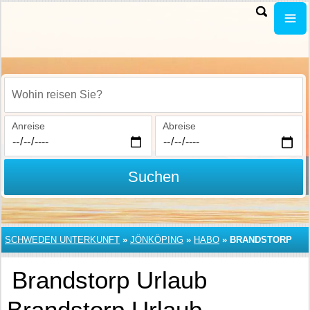
Wohin reisen Sie?
Anreise
Abreise
Suchen
SCHWEDEN UNTERKUNFT
»
JÖNKÖPING
»
HABO
»
BRANDSTORP
Brandstorp Urlaub
Brandstorp Urlaub