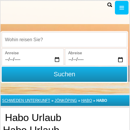
Wohin reisen Sie?
Anreise
Abreise
Suchen
SCHWEDEN UNTERKUNFT
»
JÖNKÖPING
»
HABO
»
HABO
Habo Urlaub
Habo Urlaub