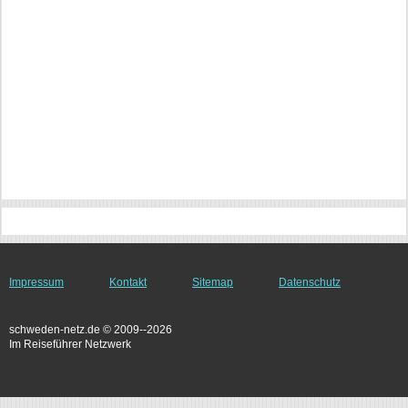
Impressum
Kontakt
Sitemap
Datenschutz
schweden-netz.de © 2009--2026
Im Reiseführer Netzwerk