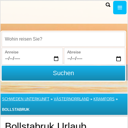
Wohin reisen Sie?
Anreise
Abreise
Suchen
SCHWEDEN UNTERKUNFT
»
VÄSTERNORRLAND
»
KRAMFORS
»
BOLLSTABRUK
Bollstabruk Urlaub