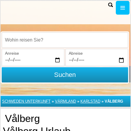
Wohin reisen Sie?
Anreise
Abreise
Suchen
SCHWEDEN UNTERKUNFT
»
VÄRMLAND
»
KARLSTAD
»
VÅLBERG
Vålberg
Vålberg Urlaub