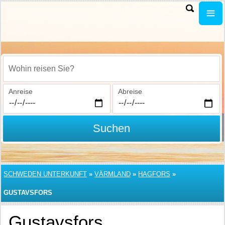
Wohin reisen Sie?
Anreise
Abreise
Suchen
SCHWEDEN UNTERKUNFT
»
VÄRMLAND
»
HAGFORS
»
GUSTAVSFORS
Gustavsfors