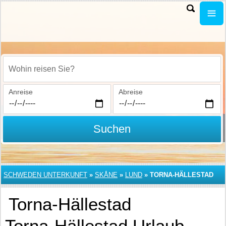
Wohin reisen Sie?
Anreise
Abreise
Suchen
SCHWEDEN UNTERKUNFT
»
SKÅNE
»
LUND
»
TORNA-HÄLLESTAD
Torna-Hällestad
Torna-Hällestad Urlaub