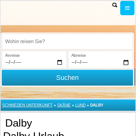
Wohin reisen Sie?
Anreise
Abreise
Suchen
SCHWEDEN UNTERKUNFT
»
SKÅNE
»
LUND
»
DALBY
Dalby
Dalby Urlaub