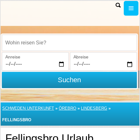
Wohin reisen Sie?
Anreise
Abreise
Suchen
SCHWEDEN UNTERKUNFT
»
ÖREBRO
»
LINDESBERG
»
FELLINGSBRO
Fellingsbro Urlaub