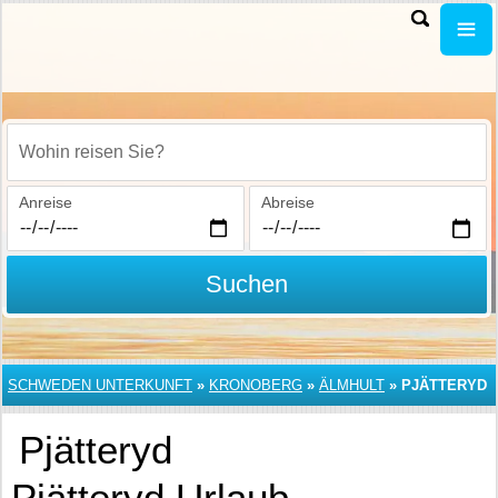
Wohin reisen Sie?
Anreise
Abreise
Suchen
SCHWEDEN UNTERKUNFT
»
KRONOBERG
»
ÄLMHULT
»
PJÄTTERYD
Pjätteryd
Pjätteryd Urlaub