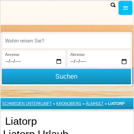
Wohin reisen Sie?
Anreise
Abreise
Suchen
SCHWEDEN UNTERKUNFT
»
KRONOBERG
»
ÄLMHULT
»
LIATORP
Liatorp
Liatorp Urlaub