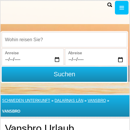
Wohin reisen Sie?
Anreise
Abreise
Suchen
SCHWEDEN UNTERKUNFT
»
DALARNAS LÄN
»
VANSBRO
»
VANSBRO
Vansbro Urlaub