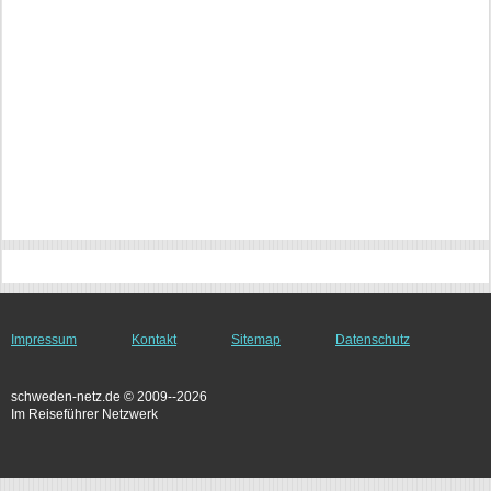
Impressum
Kontakt
Sitemap
Datenschutz
schweden-netz.de © 2009--2026
Im Reiseführer Netzwerk