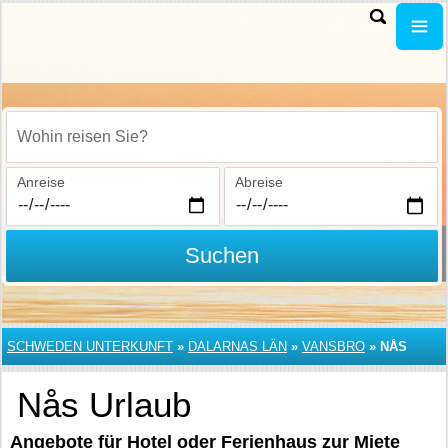
Wohin reisen Sie?
Anreise
Abreise
Suchen
SCHWEDEN UNTERKUNFT
»
DALARNAS LÄN
»
VANSBRO
»
NÅS
Nås Urlaub
Angebote für Hotel oder Ferienhaus zur Miete