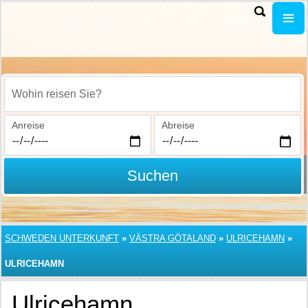
Wohin reisen Sie?
Anreise
Abreise
Suchen
SCHWEDEN UNTERKUNFT
»
VÄSTRA GÖTALAND
»
ULRICEHAMN
»
ULRICEHAMN
Ulricehamn