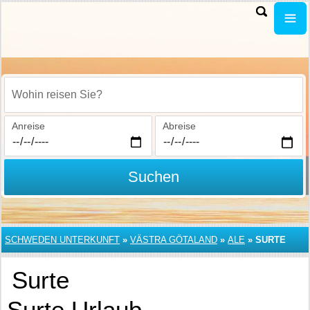
Wohin reisen Sie?
Anreise
Abreise
Suchen
SCHWEDEN UNTERKUNFT
»
VÄSTRA GÖTALAND
»
ALE
»
SURTE
Surte
Surte Urlaub