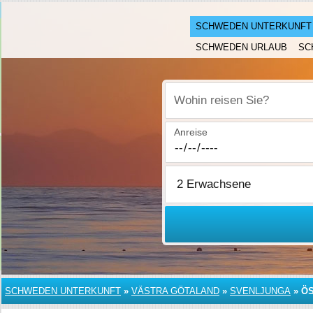
SCHWEDEN UNTERKUNFT
SCHWEDEN URLAUB
SC
Wohin reisen Sie?
Anreise
SCHWEDEN UNTERKUNFT
»
VÄSTRA GÖTALAND
»
SVENLJUNGA
»
Ö