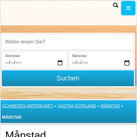
Wohin reisen Sie?
Anreise
Abreise
Suchen
SCHWEDEN UNTERKUNFT
»
VÄSTRA GÖTALAND
»
MÅNSTAD
»
MÅNSTAD
Månstad