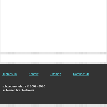
Impressum
Kontakt
Sitemap
Datenschutz
schweden-netz.de © 2009--2026
Im Reiseführer Netzwerk