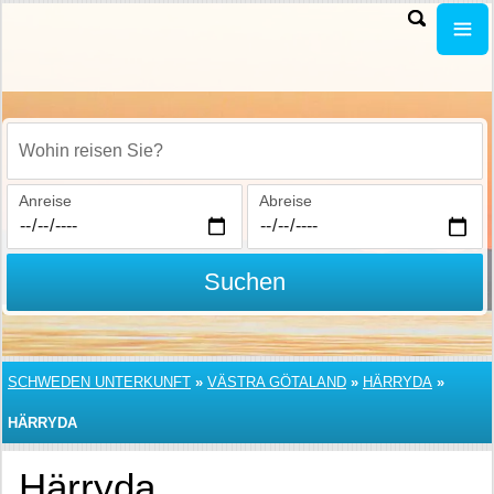
Wohin reisen Sie?
Anreise
Abreise
Suchen
SCHWEDEN UNTERKUNFT
»
VÄSTRA GÖTALAND
»
HÄRRYDA
»
HÄRRYDA
Härryda