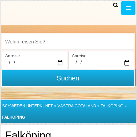
Wohin reisen Sie?
Anreise
Abreise
Suchen
SCHWEDEN UNTERKUNFT
»
VÄSTRA GÖTALAND
»
FALKÖPING
»
FALKÖPING
Falköping