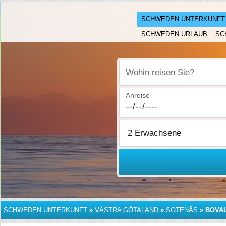
SCHWEDEN UNTERKUNFT
SCHWEDEN URLAUB
SC
Wohin reisen Sie?
Anreise
SCHWEDEN UNTERKUNFT
»
VÄSTRA GÖTALAND
»
SOTENÄS
»
BOVA