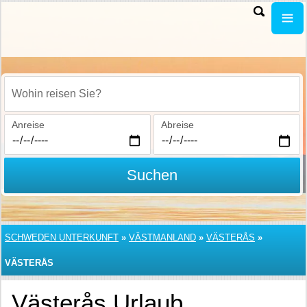
Wohin reisen Sie?
Anreise
Abreise
Suchen
SCHWEDEN UNTERKUNFT
»
VÄSTMANLAND
»
VÄSTERÅS
»
VÄSTERÅS
Västerås Urlaub