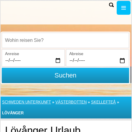
Wohin reisen Sie?
Anreise
Abreise
Suchen
SCHWEDEN UNTERKUNFT
»
VÄSTERBOTTEN
»
SKELLEFTEÅ
»
LÖVÅNGER
Lövånger Urlaub