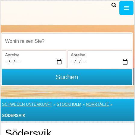
Wohin reisen Sie?
Anreise
Abreise
Suchen
SCHWEDEN UNTERKUNFT
»
STOCKHOLM
»
NORRTÄLJE
»
SÖDERSVIK
Södersvik