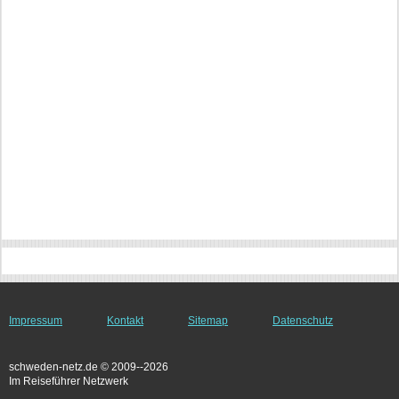
Impressum
Kontakt
Sitemap
Datenschutz
schweden-netz.de © 2009--2026
Im Reiseführer Netzwerk