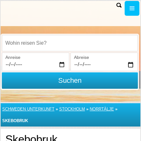
Wohin reisen Sie?
Anreise
Abreise
Suchen
SCHWEDEN UNTERKUNFT
»
STOCKHOLM
»
NORRTÄLJE
»
SKEBOBRUK
Skebobruk