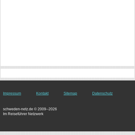
Impressum
Kontakt
Sitemap
Datenschutz
schweden-netz.de © 2009--2026
Im Reiseführer Netzwerk