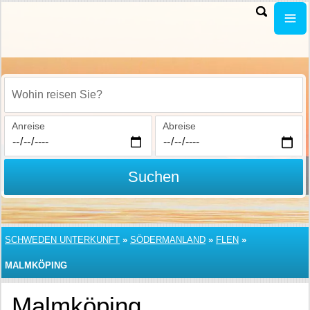
Wohin reisen Sie?
Anreise
Abreise
Suchen
SCHWEDEN UNTERKUNFT
»
SÖDERMANLAND
»
FLEN
»
MALMKÖPING
Malmköping