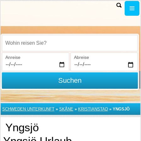
Wohin reisen Sie?
Anreise
Abreise
Suchen
SCHWEDEN UNTERKUNFT
»
SKÅNE
»
KRISTIANSTAD
»
YNGSJÖ
Yngsjö
Yngsjö Urlaub