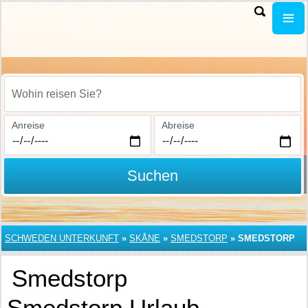
Wohin reisen Sie?
Anreise
Abreise
Suchen
SCHWEDEN UNTERKUNFT
»
SKÅNE
»
SMEDSTORP
»
SMEDSTORP
Smedstorp
Smedstorp Urlaub