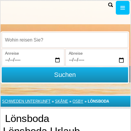
Wohin reisen Sie?
Anreise
Abreise
Suchen
SCHWEDEN UNTERKUNFT
»
SKÅNE
»
OSBY
»
LÖNSBODA
Lönsboda
Lönsboda Urlaub