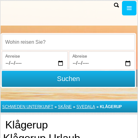
Wohin reisen Sie?
Anreise
Abreise
Suchen
SCHWEDEN UNTERKUNFT
»
SKÅNE
»
SVEDALA
»
KLÅGERUP
Klågerup
Klågerup Urlaub