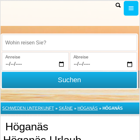
Wohin reisen Sie?
Anreise
Abreise
Suchen
SCHWEDEN UNTERKUNFT
»
SKÅNE
»
HÖGANÄS
»
HÖGANÄS
Höganäs
Höganäs Urlaub