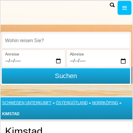
Wohin reisen Sie?
Anreise
Abreise
Suchen
SCHWEDEN UNTERKUNFT
»
ÖSTERGÖTLAND
»
NORRKÖPING
»
KIMSTAD
Kimstad