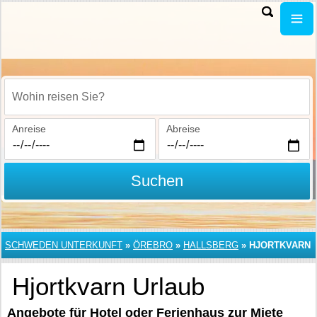
Wohin reisen Sie?
Anreise
Abreise
Suchen
SCHWEDEN UNTERKUNFT
»
ÖREBRO
»
HALLSBERG
»
HJORTKVARN
Hjortkvarn Urlaub
Angebote für Hotel oder Ferienhaus zur Miete