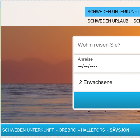
SCHWEDEN UNTERKUNFT
SCHWEDEN URLAUB
SC
Wohin reisen Sie?
Anreise
SCHWEDEN UNTERKUNFT
»
ÖREBRO
»
HÄLLEFORS
»
SÄVSJÖN