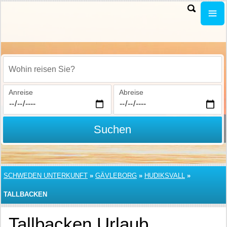
Wohin reisen Sie?
Anreise
Abreise
Suchen
SCHWEDEN UNTERKUNFT
»
GÄVLEBORG
»
HUDIKSVALL
»
TALLBACKEN
Tallbacken Urlaub