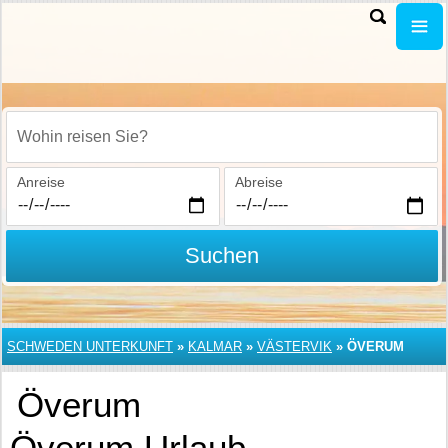
Wohin reisen Sie?
Anreise
Abreise
Suchen
SCHWEDEN UNTERKUNFT
»
KALMAR
»
VÄSTERVIK
»
ÖVERUM
Överum
Överum Urlaub