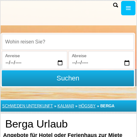
Wohin reisen Sie?
Anreise
Abreise
Suchen
SCHWEDEN UNTERKUNFT
»
KALMAR
»
HÖGSBY
»
BERGA
Berga Urlaub
Angebote für Hotel oder Ferienhaus zur Miete