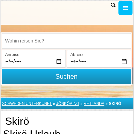
Wohin reisen Sie?
Anreise
Abreise
Suchen
SCHWEDEN UNTERKUNFT
»
JÖNKÖPING
»
VETLANDA
»
SKIRÖ
Skirö
Skirö Urlaub