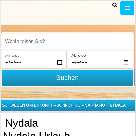
Wohin reisen Sie?
Anreise
Abreise
Suchen
SCHWEDEN UNTERKUNFT
»
JÖNKÖPING
»
VÄRNAMO
»
NYDALA
Nydala
Nydala Urlaub