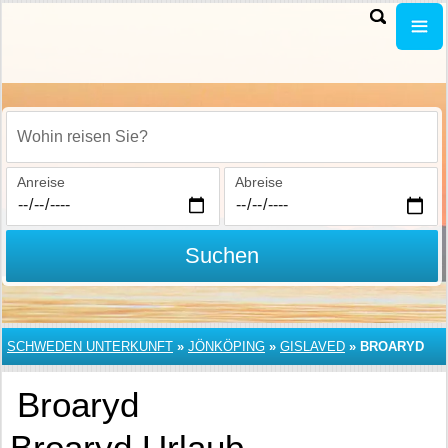
Wohin reisen Sie?
Anreise
Abreise
Suchen
SCHWEDEN UNTERKUNFT
»
JÖNKÖPING
»
GISLAVED
»
BROARYD
Broaryd
Broaryd Urlaub